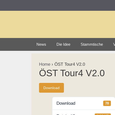
Zum
Inhalt
springen
News
Die Idee
Stammtische
V
Home
›
ÖST Tour4 V2.0
ÖST Tour4 V2.0
Download
Download
78