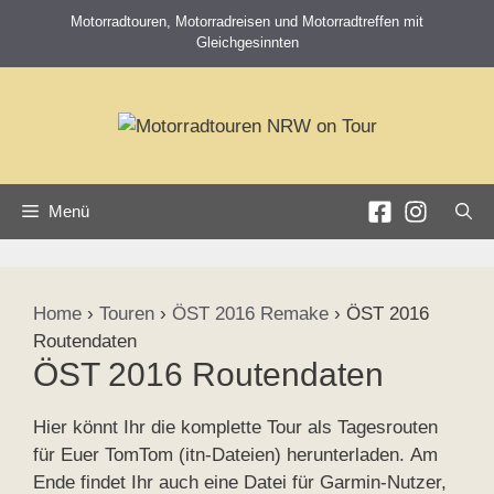
Zum
Motorradtouren, Motorradreisen und Motorradtreffen mit
Inhalt
Gleichgesinnten
springen
Menü
Home
›
Touren
›
ÖST 2016 Remake
›
ÖST 2016
Routendaten
ÖST 2016 Routendaten
Hier könnt Ihr die komplette Tour als Tagesrouten
für Euer TomTom (itn-Dateien) herunterladen. Am
Ende findet Ihr auch eine Datei für Garmin-Nutzer,