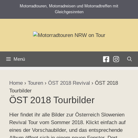
Zum
Motorradtouren, Motorradreisen und Motorradtreffen mit
Inhalt
Gleichgesinnten
springen
Menü
Home
›
Touren
›
ÖST 2018 Revival
›
ÖST 2018
Tourbilder
ÖST 2018 Tourbilder
Hier findet ihr alle Bilder zur Österreich Slowenien
Revival Tour vom Sommer 2018. Klickt einfach auf
eines der Vorschaubilder, und das entsprechende
Album öffnet sich in einem neuen Fenster. Dort