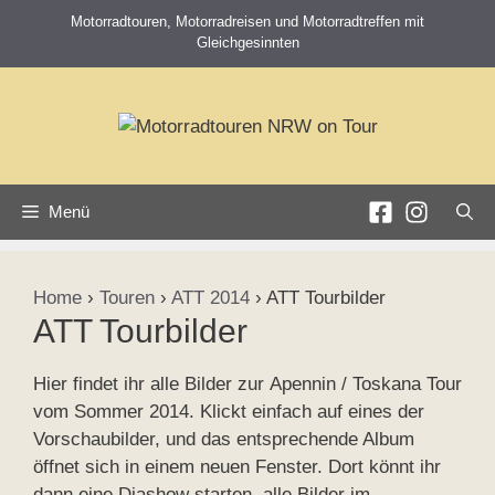
Zum
Motorradtouren, Motorradreisen und Motorradtreffen mit
Inhalt
Gleichgesinnten
springen
Menü
Home
›
Touren
›
ATT 2014
›
ATT Tourbilder
ATT Tourbilder
Hier findet ihr alle Bilder zur Apennin / Toskana Tour
vom Sommer 2014. Klickt einfach auf eines der
Vorschaubilder, und das entsprechende Album
öffnet sich in einem neuen Fenster. Dort könnt ihr
dann eine Diashow starten, alle Bilder im