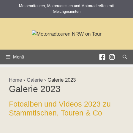
Zum
Motorradtouren, Motorradreisen und Motorradtreffen mit
Inhalt
Gleichgesinnten
springen
Menü
Home
›
Galerie
›
Galerie 2023
Galerie 2023
Fotoalben und Videos 2023 zu
Stammtischen, Touren & Co