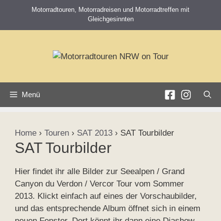
Zum
Motorradtouren, Motorradreisen und Motorradtreffen mit
Inhalt
Gleichgesinnten
springen
Menü
Home
›
Touren
›
SAT 2013
›
SAT Tourbilder
SAT Tourbilder
Hier findet ihr alle Bilder zur Seealpen / Grand
Canyon du Verdon / Vercor Tour vom Sommer
2013. Klickt einfach auf eines der Vorschaubilder,
und das entsprechende Album öffnet sich in einem
neuen Fenster. Dort könnt ihr dann eine Diashow