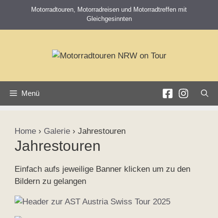
Zum
Motorradtouren, Motorradreisen und Motorradtreffen mit
Inhalt
Gleichgesinnten
springen
Menü
Home
›
Galerie
›
Jahrestouren
Jahrestouren
Einfach aufs jeweilige Banner klicken um zu den
Bildern zu gelangen