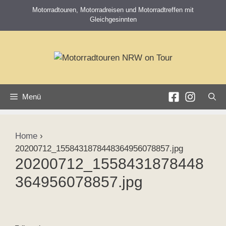
Zum
Motorradtouren, Motorradreisen und Motorradtreffen mit
Inhalt
Gleichgesinnten
springen
Menü
Home
›
20200712_1558431878448364956078857.jpg
20200712_1558431878448
364956078857.jpg