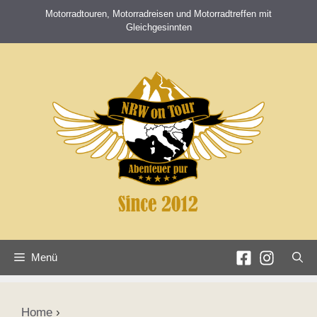
Zum
Motorradtouren, Motorradreisen und Motorradtreffen mit
Inhalt
Gleichgesinnten
springen
Menü
Home
›