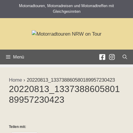
Zum
Motorradtouren, Motorradreisen und Motorradtreffen mit
Inhalt
Gleichgesinnten
springen
Menü
Home
›
20220813_133738860580189957230423
20220813_1337388605801
89957230423
Teilen mit: