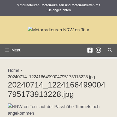
Zum
Motorradtouren, Motorradreisen und Motorradtreffen mit
Inhalt
Gleichgesinnten
springen
Menü
Home
›
20240714_1224166499004795173913228.jpg
20240714_1224166499004
795173913228.jpg