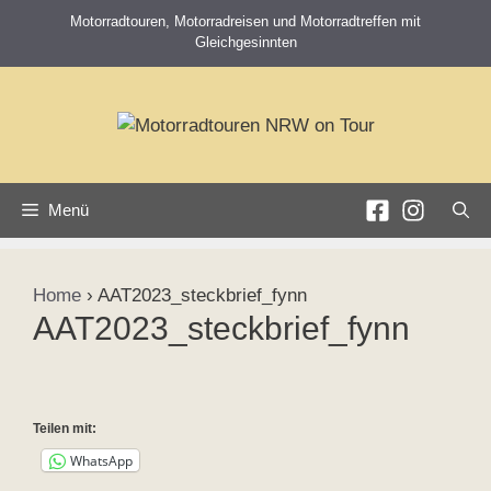
Zum
Motorradtouren, Motorradreisen und Motorradtreffen mit
Inhalt
Gleichgesinnten
springen
Menü
Home
›
AAT2023_steckbrief_fynn
AAT2023_steckbrief_fynn
Teilen mit:
WhatsApp