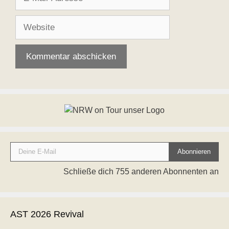
Mail-
Adresse
Website
Deine E-Mail
Abonnieren
Schließe dich 755 anderen Abonnenten an
AST 2026 Revival