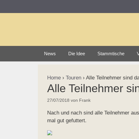
Zum
Inhalt
springen
News
Die Idee
Stammtische
V
Home
›
Touren
›
Alle Teilnehmer sind da
Alle Teilnehmer sin
27/07/2018
von
Frank
Nach und nach sind alle Teilnehmer aus
mal gut gefuttert.