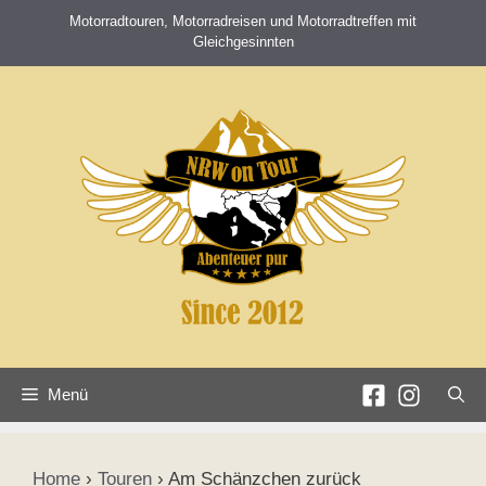
Zum
Motorradtouren, Motorradreisen und Motorradtreffen mit
Inhalt
Gleichgesinnten
springen
Menü
Home
›
Touren
›
Am Schänzchen zurück