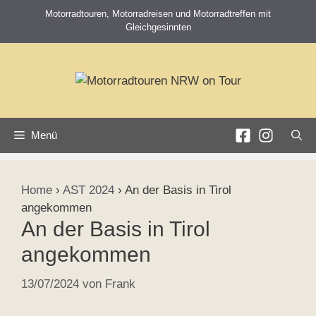
Zum
Motorradtouren, Motorradreisen und Motorradtreffen mit
Inhalt
Gleichgesinnten
springen
Menü
Home
›
AST 2024
›
An der Basis in Tirol
angekommen
An der Basis in Tirol
angekommen
13/07/2024
von
Frank