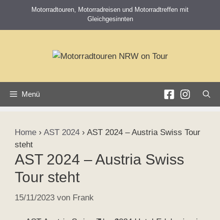
Zum
Motorradtouren, Motorradreisen und Motorradtreffen mit
Inhalt
Gleichgesinnten
springen
Menü
Home
›
AST 2024
›
AST 2024 – Austria Swiss Tour
steht
AST 2024 – Austria Swiss
Tour steht
15/11/2023
von
Frank