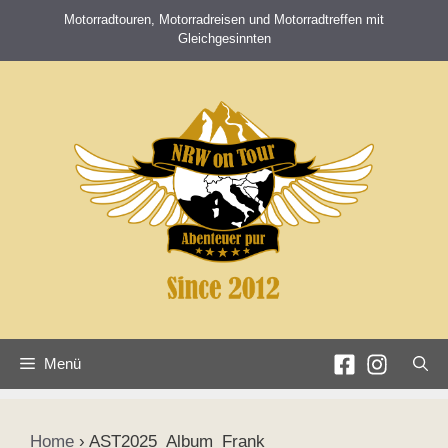
Zum
Motorradtouren, Motorradreisen und Motorradtreffen mit
Inhalt
Gleichgesinnten
springen
Menü
Home
›
AST2025_Album_Frank