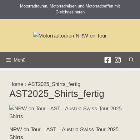
Zum
Motorradtouren, Motorradreisen und Motorradtreffen mit
Inhalt
Gleichgesinnten
springen
Menü
Home
›
AST2025_Shirts_fertig
AST2025_Shirts_fertig
NRW on Tour – AST – Austria Swiss Tour 2025 –
Shirts