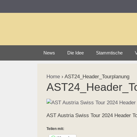
Zum
Inhalt
springen
News
Die Idee
Stammtische
V
Home
›
AST24_Header_Tourplanung
AST24_Header_To
AST Austria Swiss Tour 2024 Header T
Teilen mit: