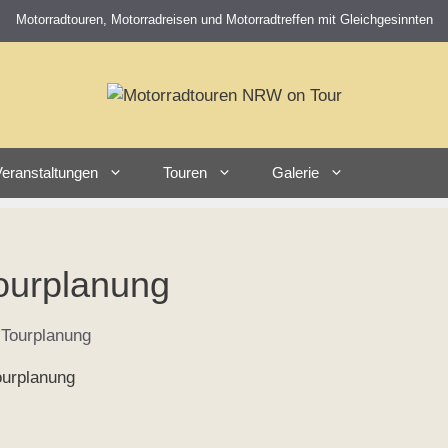
Motorradtouren, Motorradreisen und Motorradtreffen mit Gleichgesinnten
eranstaltungen
Touren
Galerie
urplanung
ourplanung