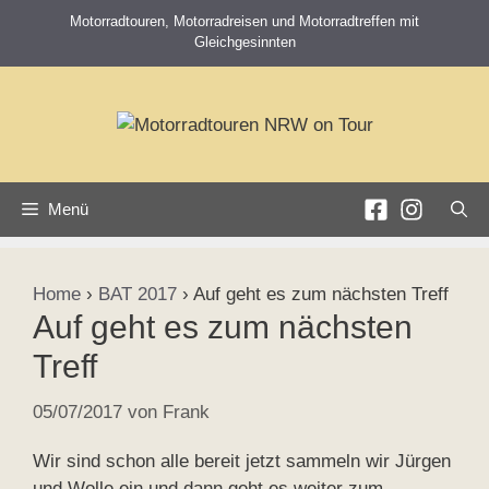
Zum
Motorradtouren, Motorradreisen und Motorradtreffen mit
Inhalt
Gleichgesinnten
springen
Menü
Home
›
BAT 2017
›
Auf geht es zum nächsten Treff
Auf geht es zum nächsten
Treff
05/07/2017
von
Frank
Wir sind schon alle bereit jetzt sammeln wir Jürgen
und Wolle ein und dann geht es weiter zum