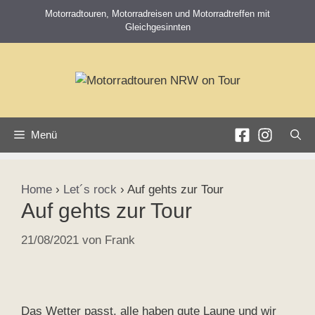
Zum
Motorradtouren, Motorradreisen und Motorradtreffen mit
Inhalt
Gleichgesinnten
springen
Menü
Home
›
Let´s rock
›
Auf gehts zur Tour
Auf gehts zur Tour
21/08/2021
von
Frank
Das Wetter passt, alle haben gute Laune und wir