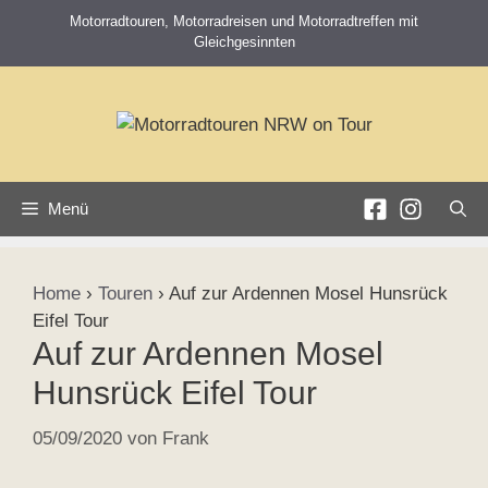
Zum
Motorradtouren, Motorradreisen und Motorradtreffen mit
Inhalt
Gleichgesinnten
springen
Menü
Home
›
Touren
›
Auf zur Ardennen Mosel Hunsrück
Eifel Tour
Auf zur Ardennen Mosel
Hunsrück Eifel Tour
05/09/2020
von
Frank