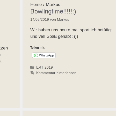
Home
›
Markus
Bowlingtime!!!!!:)
14/08/2019
von
Markus
Wir haben uns heute mal sportlich betätigt
und viel Spaß gehabt :)))
tzen
Teilen mit:
n
WhatsApp
.
Kategorien
ERT 2019
Kommentar hinterlassen