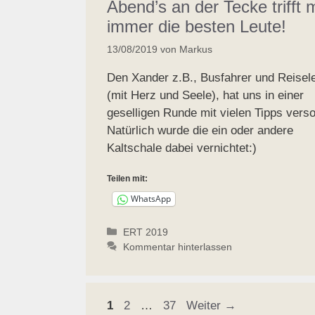
Abend’s an der Tecke trifft
immer die besten Leute!
13/08/2019
von
Markus
Den Xander z.B., Busfahrer und Reisele
(mit Herz und Seele), hat uns in einer
geselligen Runde mit vielen Tipps verso
Natürlich wurde die ein oder andere
Kaltschale dabei vernichtet:)
Teilen mit:
WhatsApp
Kategorien
ERT 2019
Kommentar hinterlassen
Seite
Seite
Seite
1
2
…
37
Weiter
→