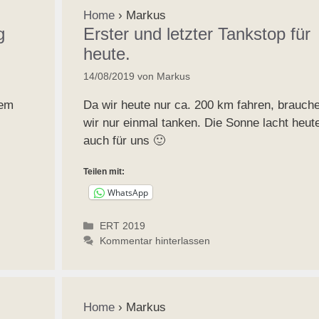
Home
›
Markus
g
Erster und letzter Tankstop für
heute.
14/08/2019
von
Markus
nem
Da wir heute nur ca. 200 km fahren, brauch
wir nur einmal tanken. Die Sonne lacht heut
auch für uns 🙂
Teilen mit:
WhatsApp
Kategorien
ERT 2019
Kommentar hinterlassen
Home
›
Markus