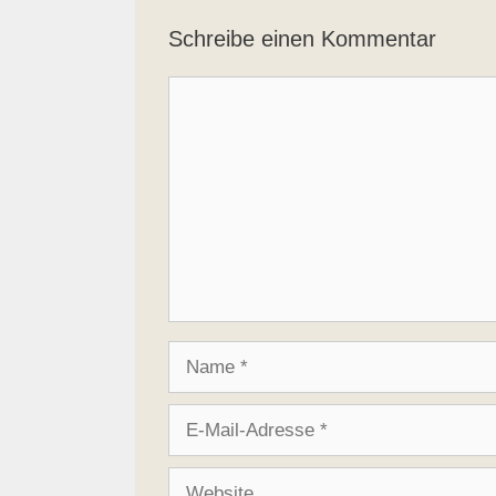
Schreibe einen Kommentar
Kommentar
Name
E-
Mail-
Adresse
Website