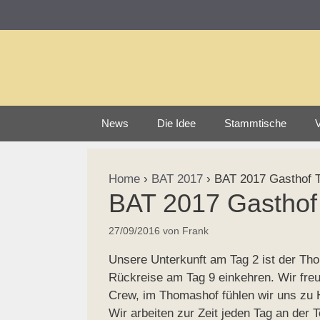
Zum
Inhalt
springen
News
Die Idee
Stammtische
V
Home
›
BAT 2017
›
BAT 2017 Gasthof T
BAT 2017 Gasthof
27/09/2016
von
Frank
Unsere Unterkunft am Tag 2 ist der Tho
Rückreise am Tag 9 einkehren. Wir fre
Crew, im Thomashof fühlen wir uns zu 
Wir arbeiten zur Zeit jeden Tag an der T