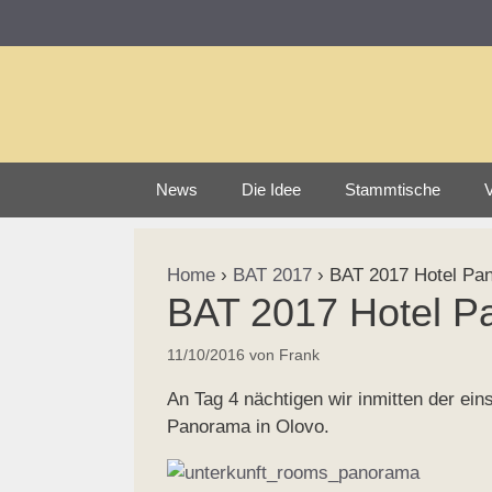
Zum
Inhalt
springen
News
Die Idee
Stammtische
V
Home
›
BAT 2017
›
BAT 2017 Hotel Pa
BAT 2017 Hotel P
11/10/2016
von
Frank
An Tag 4 nächtigen wir inmitten der ei
Panorama in Olovo.