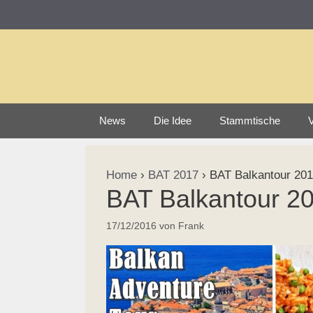
Zum
Inhalt
springen
News
Die Idee
Stammtische
V
Home
›
BAT 2017
›
BAT Balkantour 201
BAT Balkantour 2
17/12/2016
von
Frank