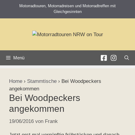
Zum
Motorradtouren, Motorradreisen und Motorradtreffen mit
Inhalt
Gleichgesinnten
springen
Menü
Home
›
Stammtische
›
Bei Woodpeckers
angekommen
Bei Woodpeckers
angekommen
19/06/2016
von
Frank
Jetzt erst mal vernünftig frühstücken und danach