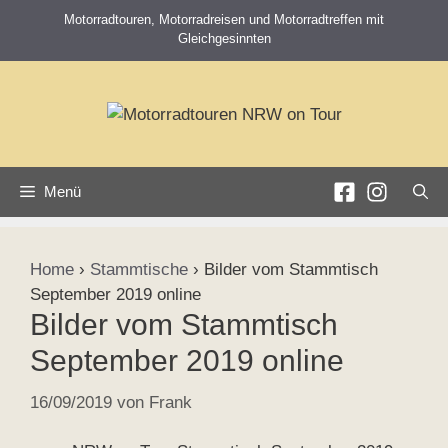
Zum
Motorradtouren, Motorradreisen und Motorradtreffen mit
Inhalt
Gleichgesinnten
springen
Menü
Home
›
Stammtische
›
Bilder vom Stammtisch
September 2019 online
Bilder vom Stammtisch
September 2019 online
16/09/2019
von
Frank