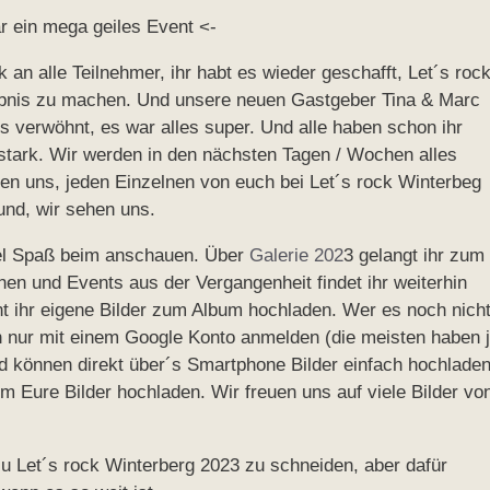
r ein mega geiles Event <-
an alle Teilnehmer, ihr habt es wieder geschafft, Let´s roc
ebnis zu machen. Und unsere neuen Gastgeber Tina & Marc
 verwöhnt, es war alles super. Und alle haben schon ihr
stark. Wir werden in den nächsten Tagen / Wochen alles
en uns, jeden Einzelnen von euch bei Let´s rock Winterbeg
und, wir sehen uns.
 viel Spaß beim anschauen. Über
Galerie 202
3 gelangt ihr zum
en und Events aus der Vergangenheit findet ihr weiterhin
nt ihr eigene Bilder zum Album hochladen. Wer es noch nich
h nur mit einem Google Konto anmelden (die meisten haben 
d können direkt über´s Smartphone Bilder einfach hochladen
m Eure Bilder hochladen. Wir freuen uns auf viele Bilder vo
u Let´s rock Winterberg 2023 zu schneiden, aber dafür