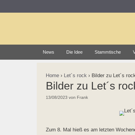
Zum
Inhalt
springen
News
Die Idee
Stammtische
V
Home
›
Let´s rock
›
Bilder zu Let´s roc
Bilder zu Let´s ro
13/08/2023
von
Frank
Zum 8. Mal hieß es am letzten Woche