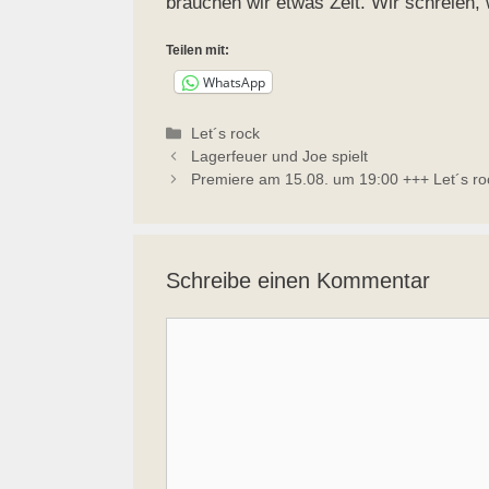
brauchen wir etwas Zeit. Wir schreien, 
Teilen mit:
WhatsApp
Kategorien
Let´s rock
Lagerfeuer und Joe spielt
Premiere am 15.08. um 19:00 +++ Let´s ro
Schreibe einen Kommentar
Kommentar