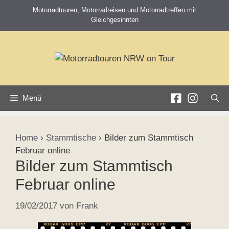
Zum
Motorradtouren, Motorradreisen und Motorradtreffen mit
Inhalt
Gleichgesinnten
springen
Menü
Home
›
Stammtische
›
Bilder zum Stammtisch
Februar online
Bilder zum Stammtisch
Februar online
19/02/2017
von
Frank