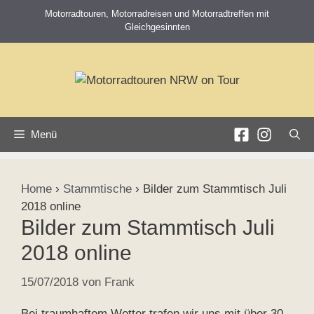
Zum
Motorradtouren, Motorradreisen und Motorradtreffen mit
Inhalt
Gleichgesinnten
springen
Menü
Home
›
Stammtische
›
Bilder zum Stammtisch Juli
2018 online
Bilder zum Stammtisch Juli
2018 online
15/07/2018
von
Frank
Bei traumhaftem Wetter trafen wir uns mit über 30