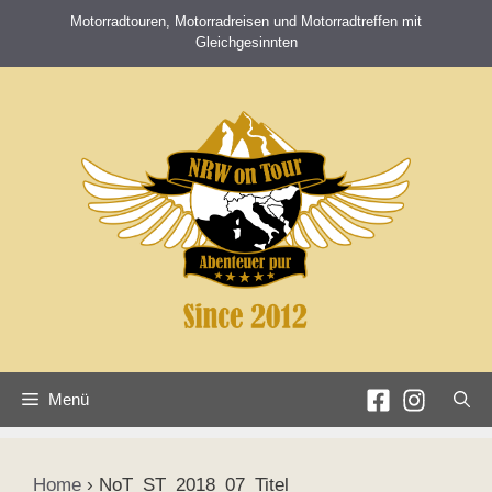
Zum
Motorradtouren, Motorradreisen und Motorradtreffen mit
Inhalt
Gleichgesinnten
springen
Menü
Home
›
NoT_ST_2018_07_Titel