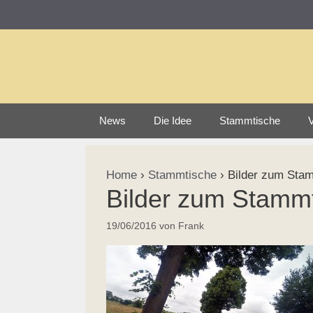
Zum
Inhalt
springen
News
Die Idee
Stammtische
V
Home
›
Stammtische
›
Bilder zum Stam
Bilder zum Stammt
19/06/2016
von
Frank