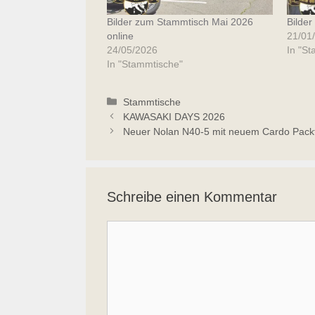
Bilder zum Stammtisch Mai 2026
Bilde
online
21/01
24/05/2026
In "S
In "Stammtische"
Kategorien
Stammtische
KAWASAKI DAYS 2026
Neuer Nolan N40-5 mit neuem Cardo Pack
Schreibe einen Kommentar
Kommentar