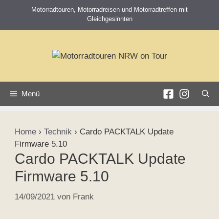
Zum
Motorradtouren, Motorradreisen und Motorradtreffen mit
Inhalt
Gleichgesinnten
springen
Menü
Home
›
Technik
›
Cardo PACKTALK Update
Firmware 5.10
Cardo PACKTALK Update
Firmware 5.10
14/09/2021
von
Frank