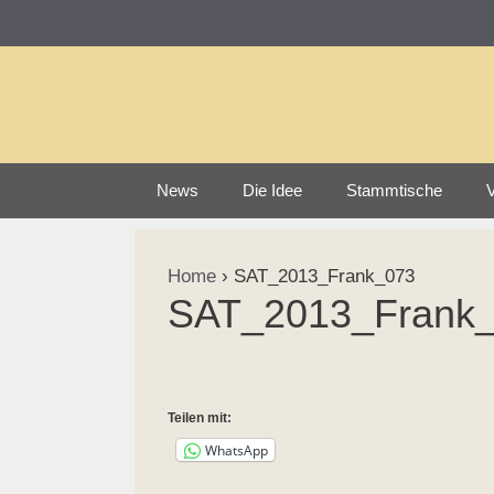
Zum
Inhalt
springen
News
Die Idee
Stammtische
V
Home
›
SAT_2013_Frank_073
SAT_2013_Frank
Teilen mit:
WhatsApp