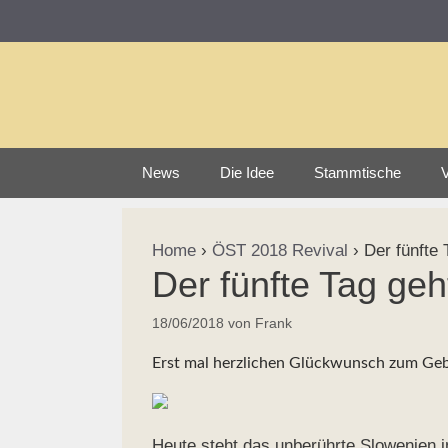
Zum
Inhalt
springen
News
Die Idee
Stammtische
V
Home
›
ÖST 2018 Revival
›
Der fünfte 
Der fünfte Tag geh
18/06/2018
von
Frank
Erst mal herzlichen Glückwunsch zum Gebu
Heute steht das unberührte Slowenien 