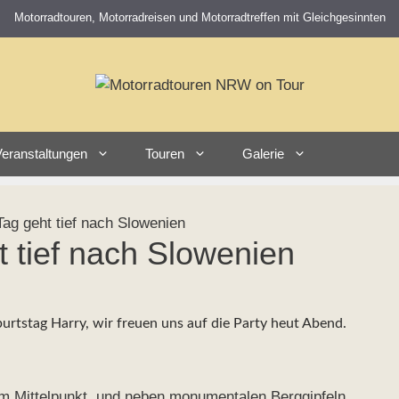
Motorradtouren, Motorradreisen und Motorradtreffen mit Gleichgesinnten
eranstaltungen
Touren
Galerie
Tag geht tief nach Slowenien
t tief nach Slowenien
rtstag Harry, wir freuen uns auf die Party heut Abend.
im Mittelpunkt, und neben monumentalen Berggipfeln,