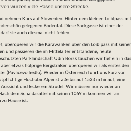
rven würzen viele Pässe unsere Strecke.
nd nehmen Kurs auf Slowenien. Hinter dem kleinen Loiblpass mi
erschön gelegenen Bodental. Diese Sackgasse ist einer der
arf sie auch diesmal nicht fehlen.
, überqueren wir die Karawanken über den Loiblpass mit seine
 und passieren die im Mittelalter entstandene, heute
schützten Parklandschaft Udin Borsk tauchen wir tief ein in da
 aber etwas holprige Bergstraßen überqueren wir als erstes den
el (Pavličevo Sedlo). Wieder in Österreich führt uns kurz vor
tpflichtige Hochobir Alpenstraße bis auf 1533 m hinauf, eine
 Aussicht und leckerem Strudel. Wir müssen nur wieder an
 Nach dem Schaidasattel mit seinen 1069 m kommen wir an
zu Hause ist.