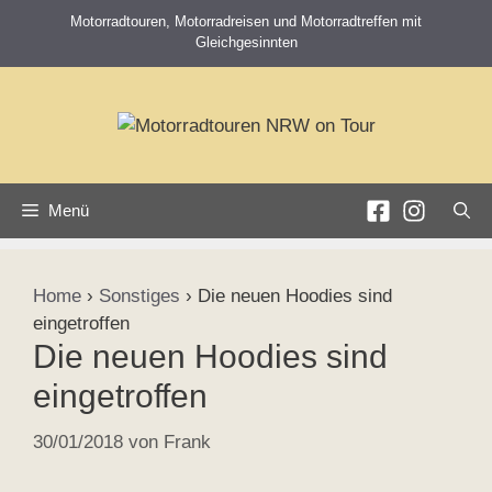
Zum
Motorradtouren, Motorradreisen und Motorradtreffen mit
Inhalt
Gleichgesinnten
springen
Menü
Home
›
Sonstiges
›
Die neuen Hoodies sind
eingetroffen
Die neuen Hoodies sind
eingetroffen
30/01/2018
von
Frank