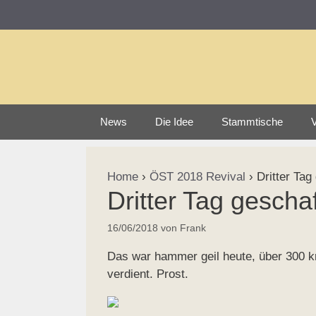
Zum
Inhalt
springen
News
Die Idee
Stammtische
V
Home
›
ÖST 2018 Revival
›
Dritter Tag
Dritter Tag geschaf
16/06/2018
von
Frank
Das war hammer geil heute, über 300 km
verdient. Prost.