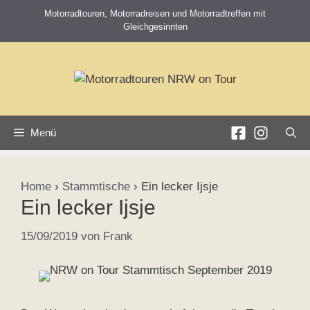
Zum
Motorradtouren, Motorradreisen und Motorradtreffen mit
Inhalt
Gleichgesinnten
springen
Menü
Home
›
Stammtische
›
Ein lecker Ijsje
Ein lecker Ijsje
15/09/2019
von
Frank