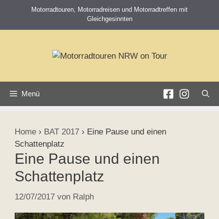
Zum
Motorradtouren, Motorradreisen und Motorradtreffen mit
Inhalt
Gleichgesinnten
springen
Menü
Home
›
BAT 2017
›
Eine Pause und einen
Schattenplatz
Eine Pause und einen
Schattenplatz
12/07/2017
von
Ralph