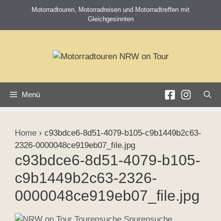
Zum
Motorradtouren, Motorradreisen und Motorradtreffen mit
Inhalt
Gleichgesinnten
springen
Menü
Home
›
c93bdce6-8d51-4079-b105-c9b1449b2c63-
2326-0000048ce919eb07_file.jpg
c93bdce6-8d51-4079-b105-
c9b1449b2c63-2326-
0000048ce919eb07_file.jpg