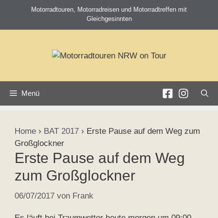
Zum
Motorradtouren, Motorradreisen und Motorradtreffen mit
Inhalt
Gleichgesinnten
springen
Menü
Home
›
BAT 2017
›
Erste Pause auf dem Weg zum
Großglockner
Erste Pause auf dem Weg
zum Großglockner
06/07/2017
von
Frank
Es läuft bei Traumwetter heute morgen um 09:00