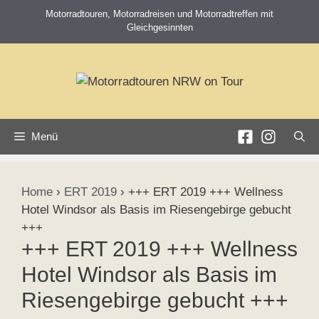
Zum
Motorradtouren, Motorradreisen und Motorradtreffen mit
Inhalt
Gleichgesinnten
springen
Menü
Home
›
ERT 2019
›
+++ ERT 2019 +++ Wellness
Hotel Windsor als Basis im Riesengebirge gebucht
+++
+++ ERT 2019 +++ Wellness
Hotel Windsor als Basis im
Riesengebirge gebucht +++