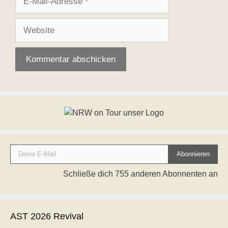
Mail-
Adresse
Website
Deine E-Mail
Abonnieren
Schließe dich 755 anderen Abonnenten an
AST 2026 Revival