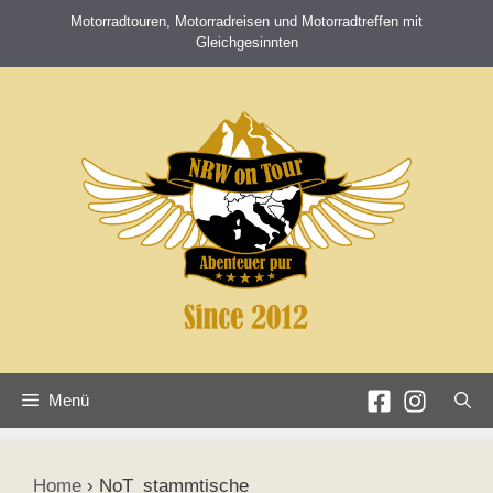
Zum
Motorradtouren, Motorradreisen und Motorradtreffen mit
Inhalt
Gleichgesinnten
springen
Menü
Home
›
NoT_stammtische