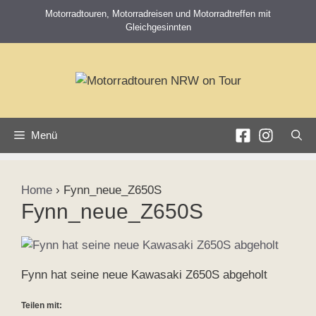
Zum
Motorradtouren, Motorradreisen und Motorradtreffen mit
Inhalt
Gleichgesinnten
springen
Menü
Home
›
Fynn_neue_Z650S
Fynn_neue_Z650S
Fynn hat seine neue Kawasaki Z650S abgeholt
Teilen mit: