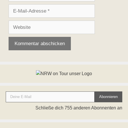
E-
Mail-
Adresse
Website
Deine E-Mail
Abonnieren
Schließe dich 755 anderen Abonnenten an