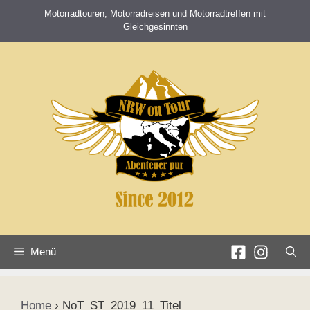
Zum
Motorradtouren, Motorradreisen und Motorradtreffen mit
Inhalt
Gleichgesinnten
springen
Menü
Home
›
NoT_ST_2019_11_Titel