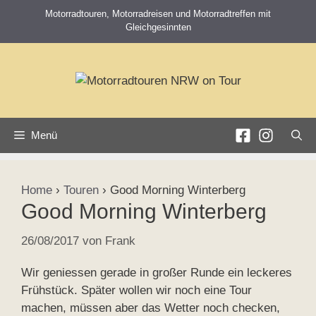
Zum
Motorradtouren, Motorradreisen und Motorradtreffen mit
Inhalt
Gleichgesinnten
springen
Menü
Home
›
Touren
›
Good Morning Winterberg
Good Morning Winterberg
26/08/2017
von
Frank
Wir geniessen gerade in großer Runde ein leckeres
Frühstück. Später wollen wir noch eine Tour
machen, müssen aber das Wetter noch checken,