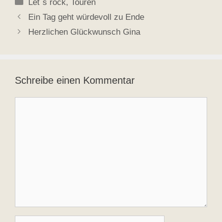
Kategorien
Let´s rock
,
Touren
Ein Tag geht würdevoll zu Ende
Herzlichen Glückwunsch Gina
Schreibe einen Kommentar
Kommentar
Name