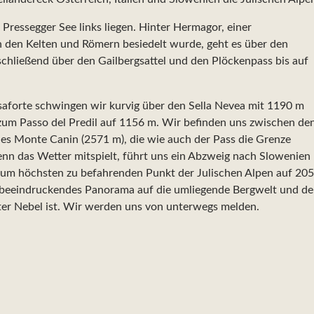
Pressegger See links liegen. Hinter Hermagor, einer
on den Kelten und Römern besiedelt wurde, geht es über den
chließend über den Gailbergsattel und den Plöckenpass bis auf
usaforte schwingen wir kurvig über den Sella Nevea mit 1190 m
zum Passo del Predil auf 1156 m. Wir befinden uns zwischen de
es Monte Canin (2571 m), die wie auch der Pass die Grenze
enn das Wetter mitspielt, führt uns ein Abzweig nach Slowenien
 zum höchsten zu befahrenden Punkt der Julischen Alpen auf 20
h beeindruckendes Panorama auf die umliegende Bergwelt und d
ter Nebel ist. Wir werden uns von unterwegs melden.