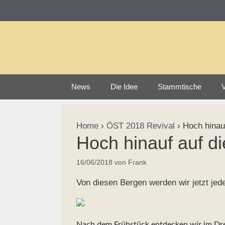
Zum
Inhalt
springen
News
Die Idee
Stammtische
V
Home
›
ÖST 2018 Revival
›
Hoch hinauf
Hoch hinauf auf di
16/06/2018
von
Frank
Von diesen Bergen werden wir jetzt jed
Nach dem Frühstück entdecken wir im Drei