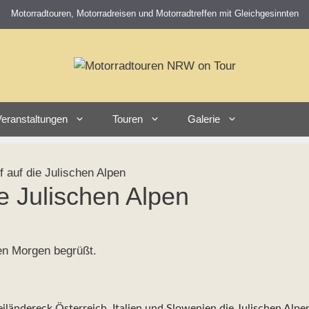
Motorradtouren, Motorradreisen und Motorradtreffen mit Gleichgesinnten
eranstaltungen
Touren
Galerie
 auf die Julischen Alpen
e Julischen Alpen
en Morgen begrüßt.
ländereck Österreich, Italien und Slowenien die Julischen Alpe