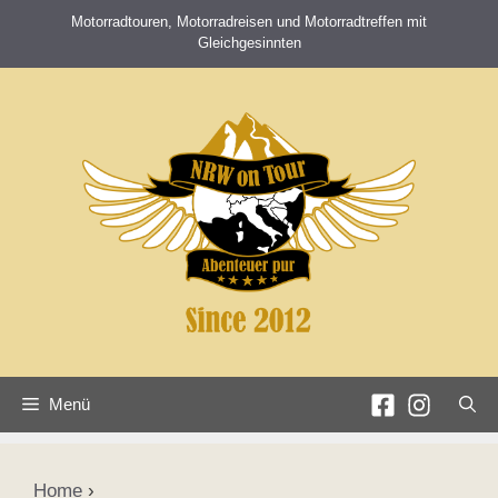
Zum
Motorradtouren, Motorradreisen und Motorradtreffen mit
Inhalt
Gleichgesinnten
springen
Menü
Home
›