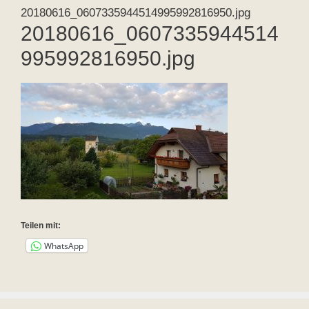
20180616_0607335944514995992816950.jpg
20180616_0607335944514
995992816950.jpg
Teilen mit:
WhatsApp